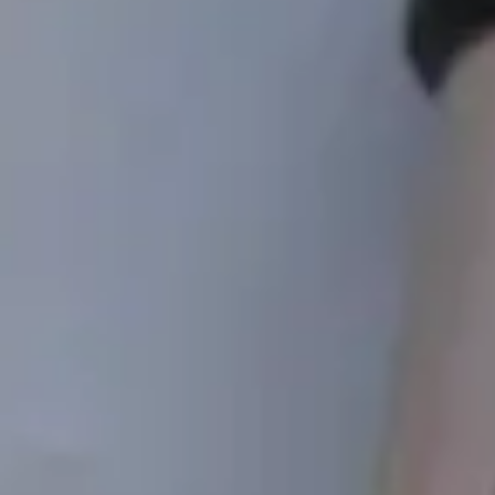
UAH
en
Login
Login
UAH
en
Special equipment