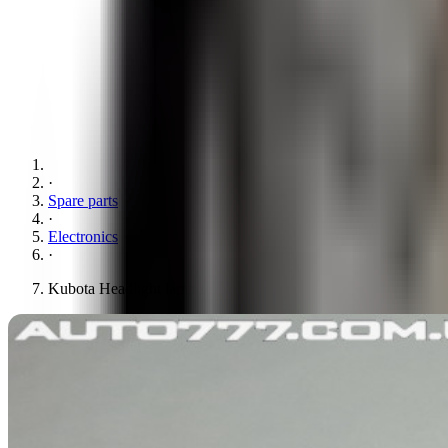
·
Spare parts
·
Electronics
·
Kubota Headlight lamp socket