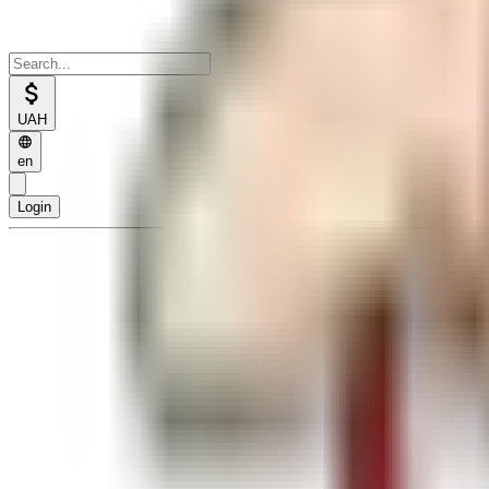
UAH
en
Login