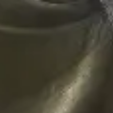
·
Ремонт и Восстановление
·
Слесарные работы
Слесарные работы
Марки
Kubota Капремонт моторов