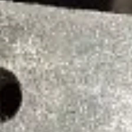
UAH
ru
Вход
Вход
UAH
ru
Спецтехника