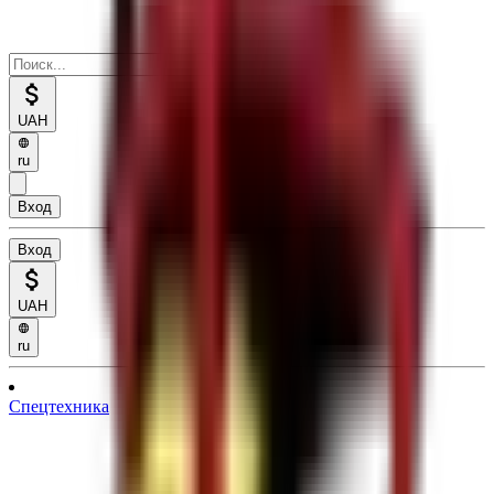
UAH
ru
Вход
Вход
UAH
ru
Спецтехника