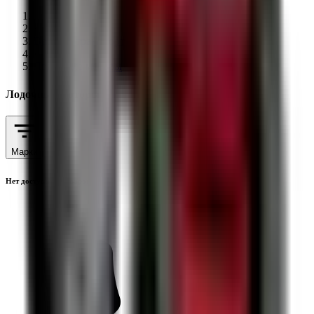
·
Водный транспорт
·
Лодочные моторы
Лодочные моторы
Марки
Нет доступных товаров