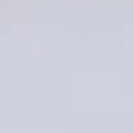
·
Спецтехника
·
Тракторы
Тракторы
Марки
Yanmar Фильтр топливный 50x90
Mitsubishi Фильтр топливный 35x90