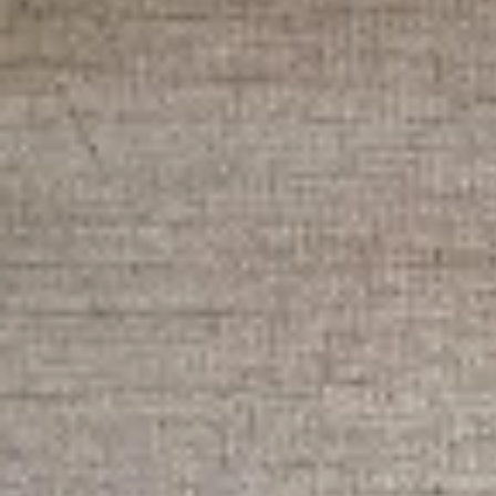
UAH
en
Login
Login
UAH
en
Special equipment