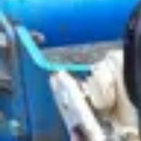
UAH
en
Login
Login
UAH
en
Special equipment