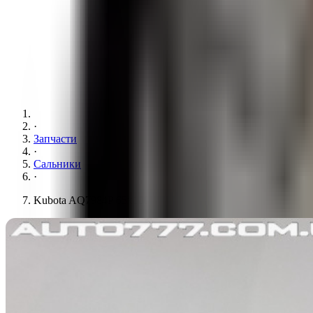
·
Запчасти
·
Сальники
·
Kubota AQ7984P 65x100x19