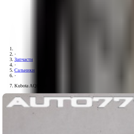
·
Запчасти
·
Сальники
·
Kubota AQ8270P 50x68x13