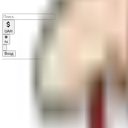
UAH
ru
Вход