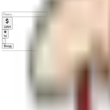
UAH
ru
Вход