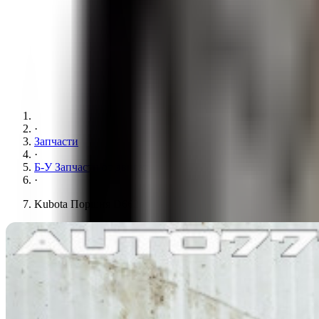
·
Запчасти
·
Б-У Запчасти от двигателя
·
Kubota Поршня D662