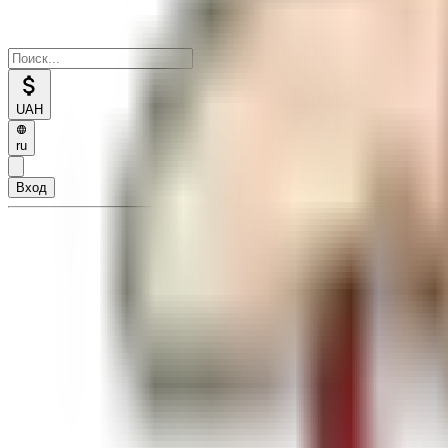
UAH
ru
Вход