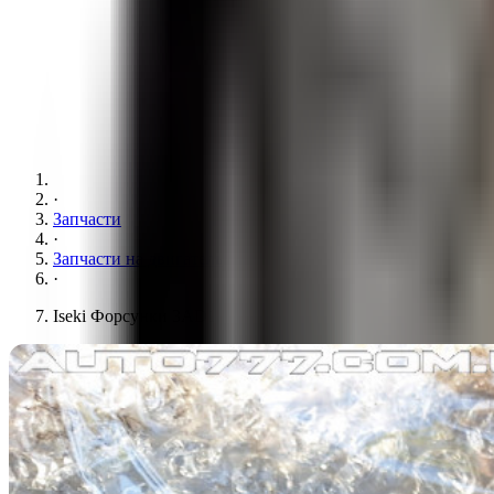
·
Запчасти
·
Запчасти на двигатель
·
Iseki Форсунки 3AD1