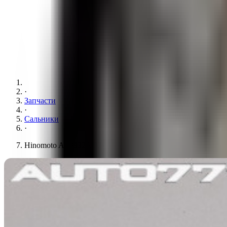
·
Запчасти
·
Сальники
·
Hinomoto AE3932A 90x115