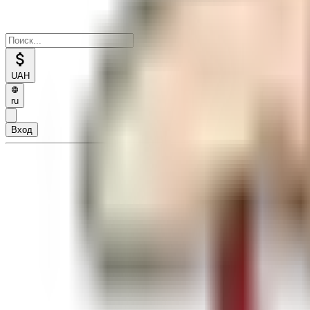
UAH
ru
Вход