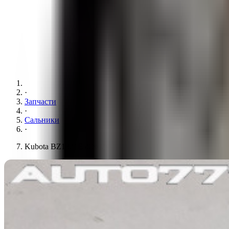
·
Запчасти
·
Сальники
·
Kubota BZ1321E 40x62x17/18