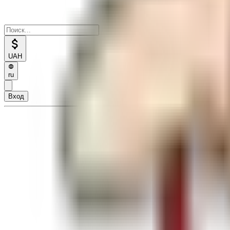
UAH
ru
Вход