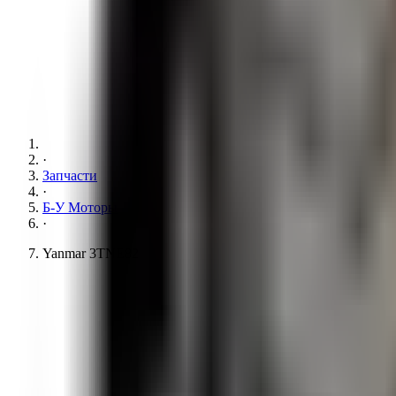
·
Запчасти
·
Б-У Моторы
·
Yanmar 3TNE82