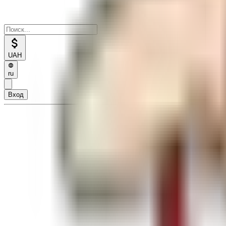
UAH
ru
Вход