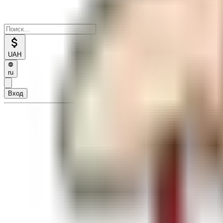
UAH
ru
Вход