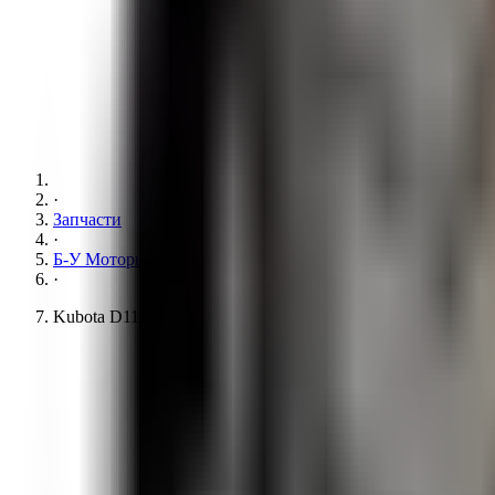
·
Запчасти
·
Б-У Моторы
·
Kubota D1105