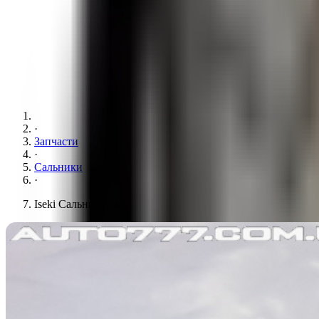
·
Запчасти
·
Сальники
·
Iseki Сальник 55x82x17 BQ3160E