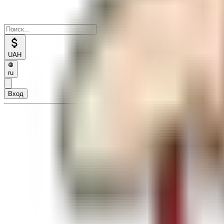
UAH
ru
Вход