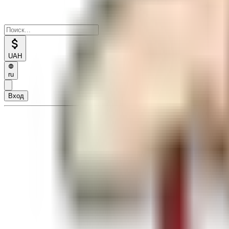
UAH
ru
Вход