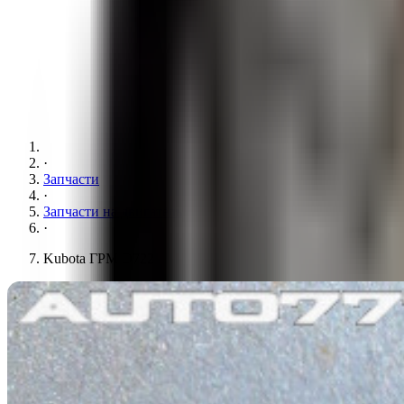
·
Запчасти
·
Запчасти на двигатель
·
Kubota ГРМ D722