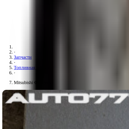
·
Запчасти
·
Топливная система
·
Mitsubishi Форсунки L3E