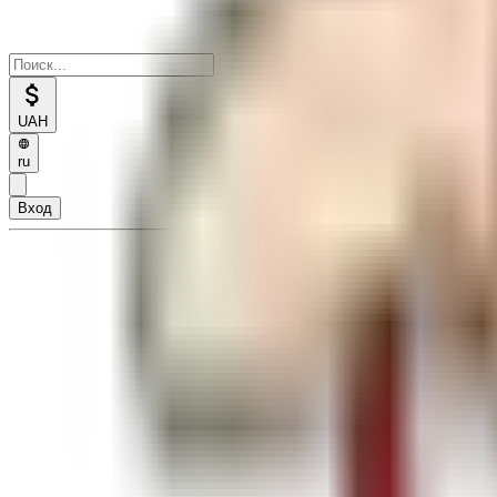
UAH
ru
Вход