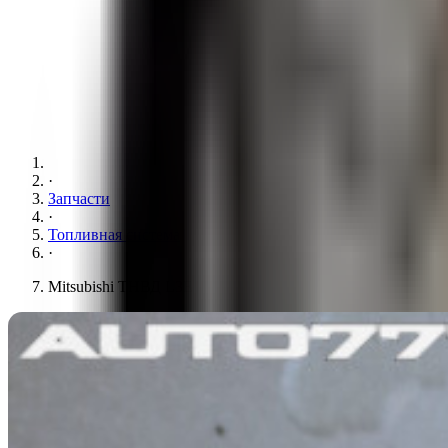
·
Запчасти
·
Топливная система
·
Mitsubishi ТНВД L3E