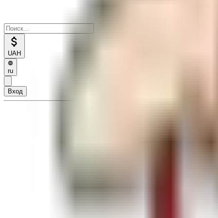
UAH
ru
Вход