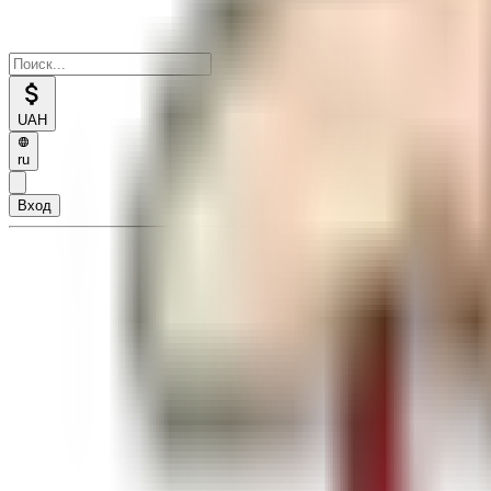
UAH
ru
Вход