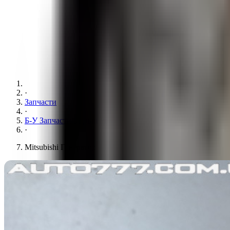
·
Запчасти
·
Б-У Запчасти от двигателя
·
Mitsubishi Генератор