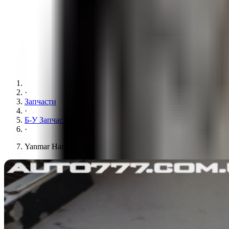
·
Запчасти
·
Б-У Запчасти от двигателя
·
Yanmar Нагреватель