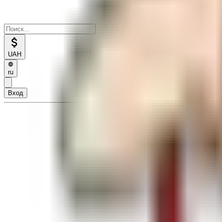
UAH
ru
Вход