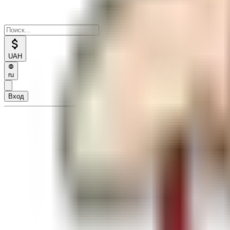
UAH
ru
Вход