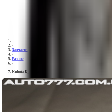
·
Запчасти
·
Разное
·
Kubota Крышка