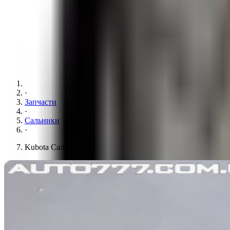
·
Запчасти
·
Сальники
·
Kubota Сальник AE5441 27x42.25x8