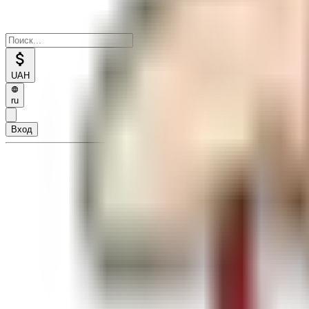
UAH
ru
Вход