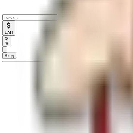
UAH
ru
Вход