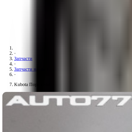
·
Запчасти
·
Запчасти на двигатель
·
Kubota Поршневые кольца 76mm 2x1.5x4