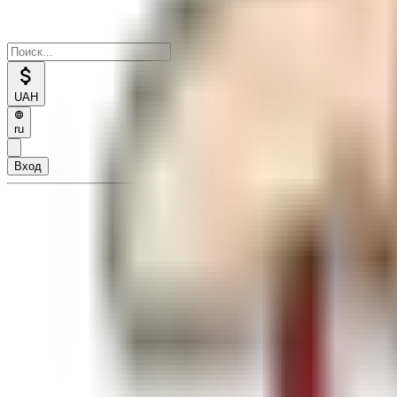
UAH
ru
Вход