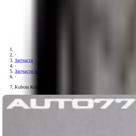
·
Запчасти
·
Запчасти на двигатель
·
Kubota Коренной вкладыш 0,25