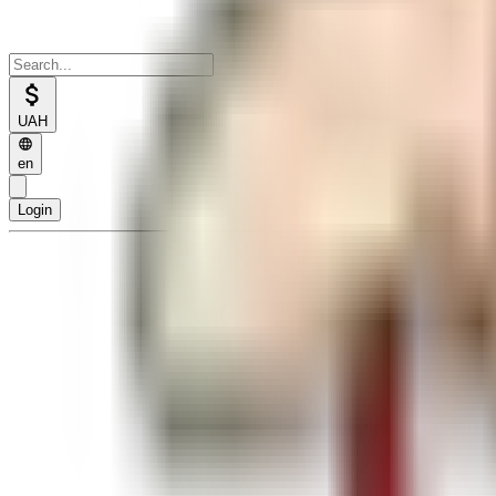
UAH
en
Login