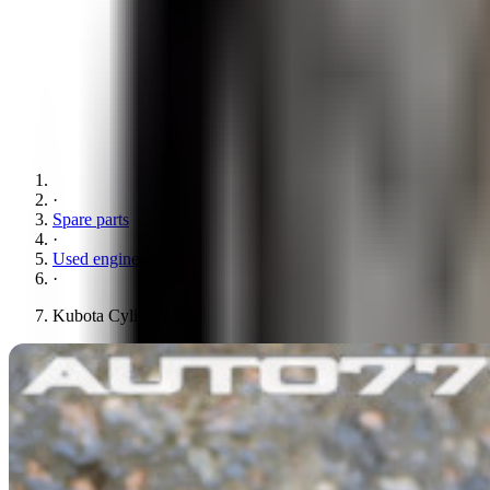
·
Spare parts
·
Used engine parts
·
Kubota Cylinder block D722