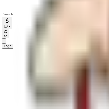
UAH
en
Login