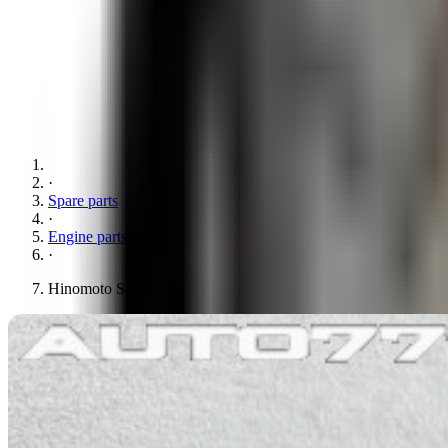
·
Spare parts
·
Engine parts
·
Hinomoto Speedometer drive CS100