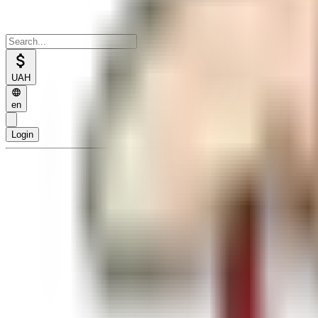
UAH
en
Login