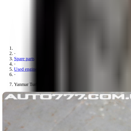
·
Spare parts
·
Used engine parts
·
Yanmar Turbine 3TNB84