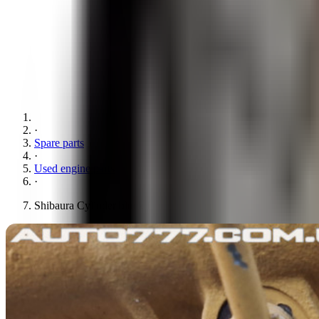
·
Spare parts
·
Used engine parts
·
Shibaura Cylinder block N843