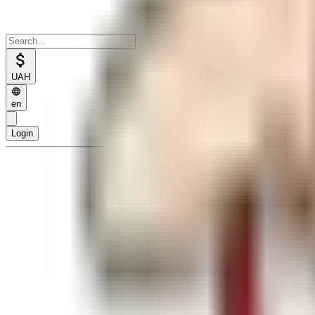
UAH
en
Login