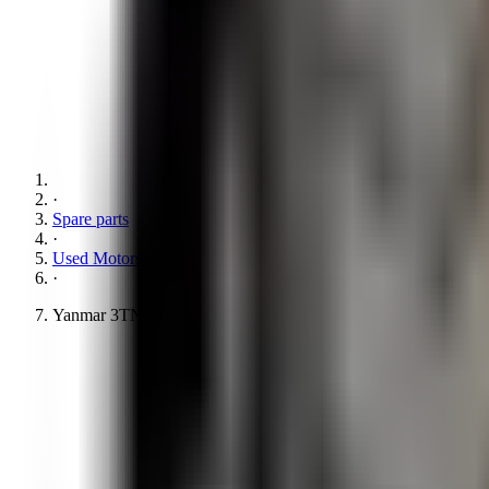
·
Spare parts
·
Used Motors
·
Yanmar 3TNE82