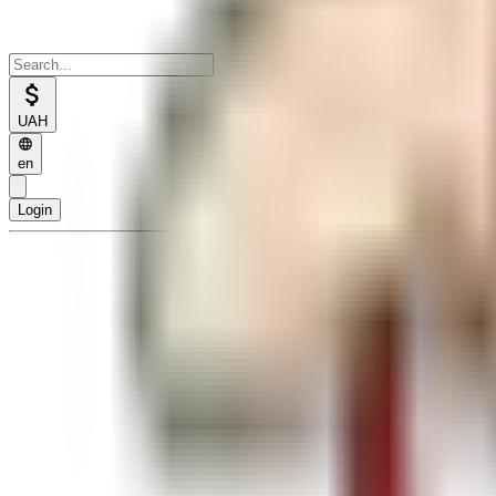
UAH
en
Login