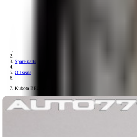
·
Spare parts
·
Oil seals
·
Kubota BE6657E 35x90x8