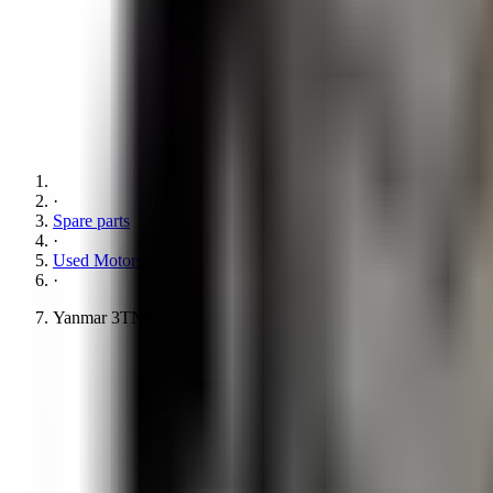
·
Spare parts
·
Used Motors
·
Yanmar 3TNE82