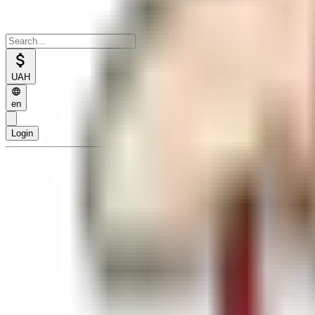
UAH
en
Login