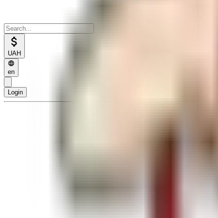
UAH
en
Login