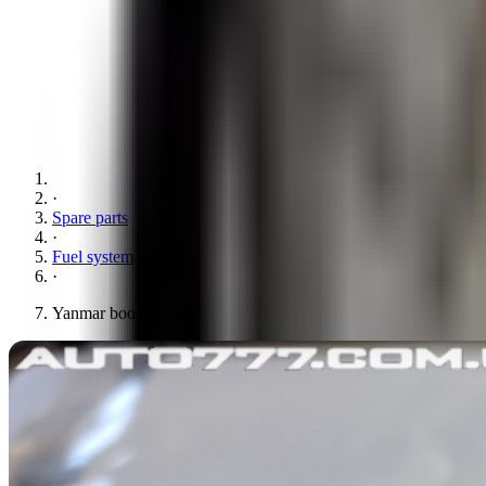
·
Spare parts
·
Fuel system
·
Yanmar booster pump