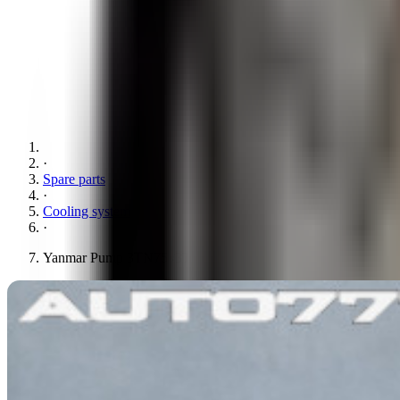
·
Spare parts
·
Cooling system
·
Yanmar Pump 3TN75 /3TNC78E/ 3TNC80/ 3TNE82A