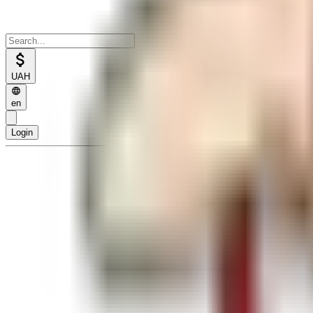
UAH
en
Login