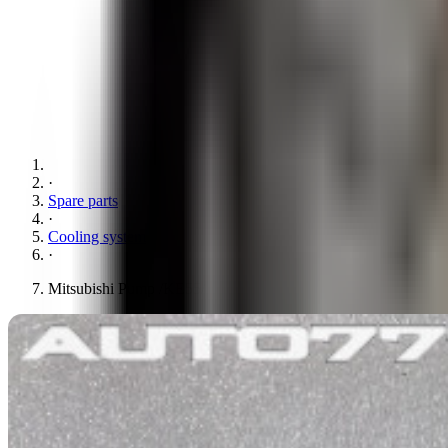
·
Spare parts
·
Cooling system
·
Mitsubishi Pump /KE55/ KE70/ KE75/ KE95/