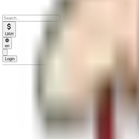
UAH
en
Login