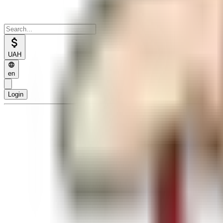
UAH
en
Login