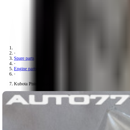
·
Spare parts
·
Engine parts
·
Kubota Piston rings 75mm 2x1.5x4