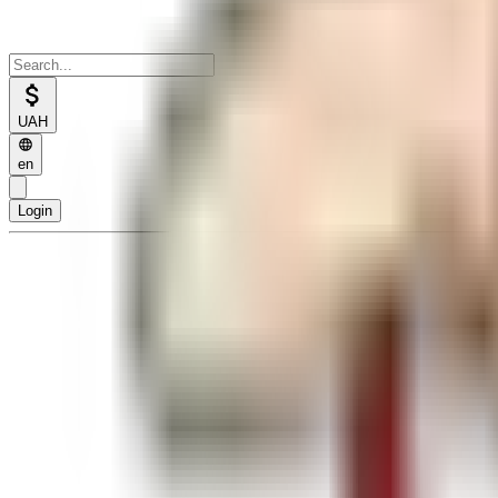
UAH
en
Login