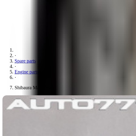
·
Spare parts
·
Engine parts
·
Shibaura Main bearings STD