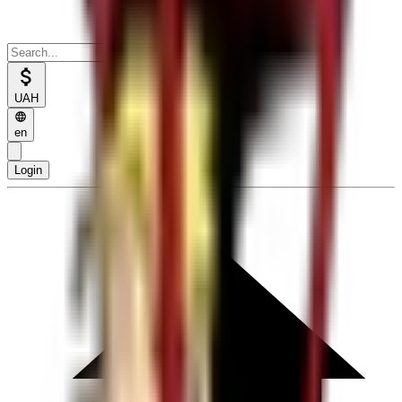
UAH
en
Login