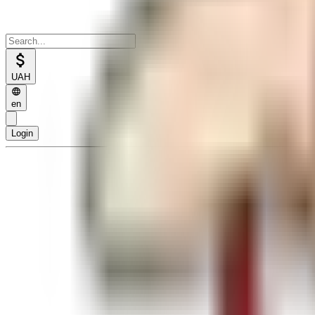
UAH
en
Login