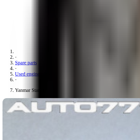
·
Spare parts
·
Used engine parts
·
Yanmar Starter