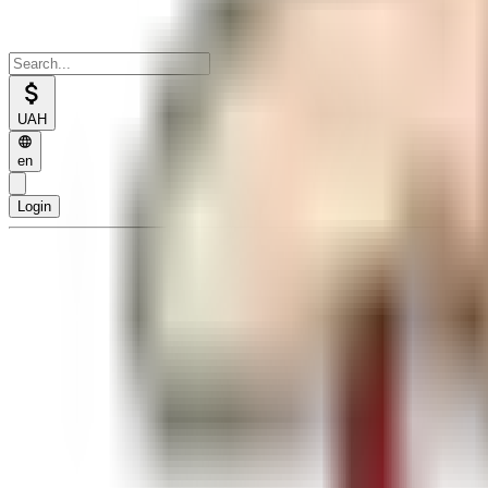
UAH
en
Login