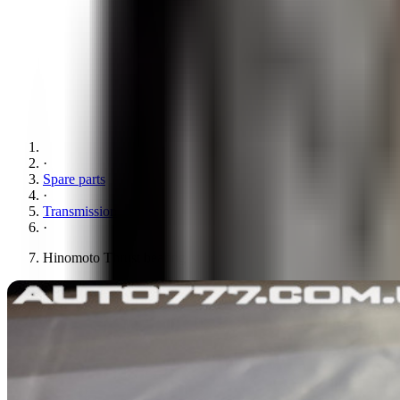
·
Spare parts
·
Transmission
·
Hinomoto Thrust bearing 26x43.5x11