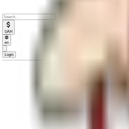
UAH
en
Login