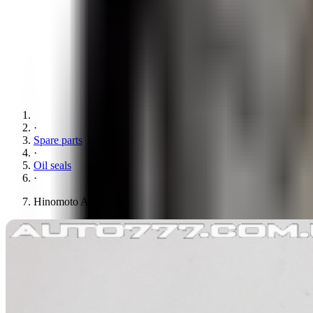
·
Spare parts
·
Oil seals
·
Hinomoto AE7942E 45x85x15