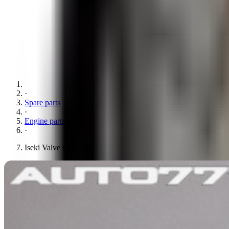
·
Spare parts
·
Engine parts
·
Iseki Valve seals 12.5x7