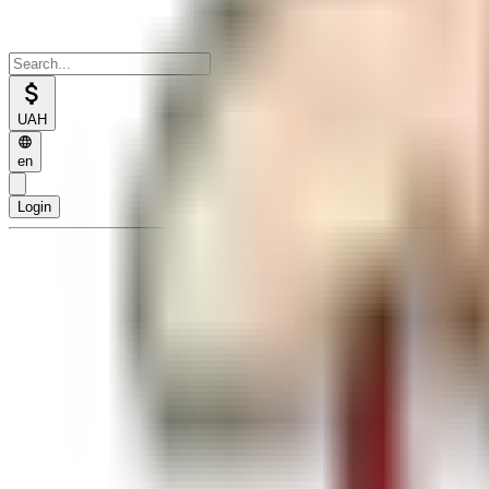
UAH
en
Login