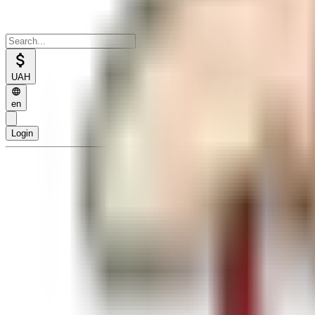
UAH
en
Login