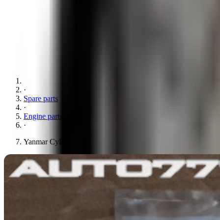
·
Spare parts
·
Engine parts
·
Yanmar Cylinder head gasket