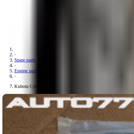
·
Spare parts
·
Engine parts
·
Kubota Cylinder-head gasket