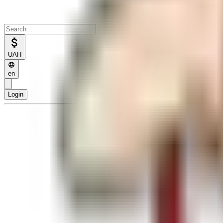
UAH
en
Login