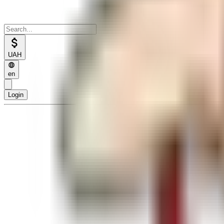
UAH
en
Login